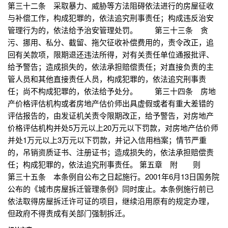
第三十二条 采取暴力、威胁等方法阻碍依法进行的房屋征收
与补偿工作，构成犯罪的，依法追究刑事责任；构成违反治安
管理行为的，依法给予治安管理处罚。 第三十三条 贪
污、挪用、私分、截留、拖欠征收补偿费用的，责令改正，追
回有关款项，限期退还违法所得，对有关责任单位通报批评、
给予警告；造成损失的，依法承担赔偿责任；对直接负责的主
管人员和其他直接责任人员，构成犯罪的，依法追究刑事责
任；尚不构成犯罪的，依法给予处分。 第三十四条 房地
产价格评估机构或者房地产估价师出具虚假或者有重大差错的
评估报告的，由发证机关责令限期改正，给予警告，对房地产
价格评估机构并处5万元以上20万元以下罚款，对房地产估价师
并处1万元以上3万元以下罚款，并记入信用档案；情节严重
的，吊销资质证书、注册证书；造成损失的，依法承担赔偿责
任；构成犯罪的，依法追究刑事责任。 第五章 附 则
第三十五条 本条例自公布之日起施行。2001年6月13日国务院
公布的《城市房屋拆迁管理条例》同时废止。本条例施行前已
依法取得房屋拆迁许可证的项目，继续沿用原有的规定办理，
但政府不得责成有关部门强制拆迁。