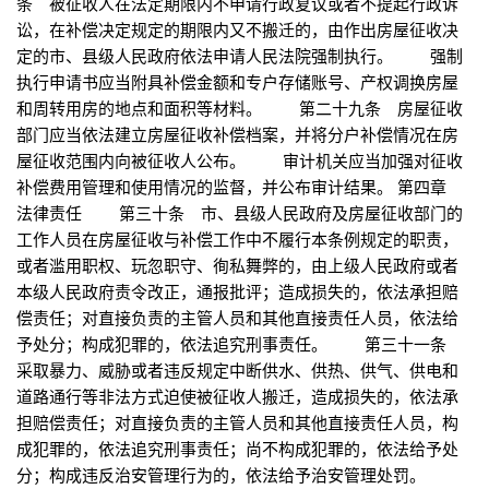
条 被征收人在法定期限内不申请行政复议或者不提起行政诉
讼，在补偿决定规定的期限内又不搬迁的，由作出房屋征收决
定的市、县级人民政府依法申请人民法院强制执行。 强制
执行申请书应当附具补偿金额和专户存储账号、产权调换房屋
和周转用房的地点和面积等材料。 第二十九条 房屋征收
部门应当依法建立房屋征收补偿档案，并将分户补偿情况在房
屋征收范围内向被征收人公布。 审计机关应当加强对征收
补偿费用管理和使用情况的监督，并公布审计结果。 第四章
法律责任 第三十条 市、县级人民政府及房屋征收部门的
工作人员在房屋征收与补偿工作中不履行本条例规定的职责，
或者滥用职权、玩忽职守、徇私舞弊的，由上级人民政府或者
本级人民政府责令改正，通报批评；造成损失的，依法承担赔
偿责任；对直接负责的主管人员和其他直接责任人员，依法给
予处分；构成犯罪的，依法追究刑事责任。 第三十一条
采取暴力、威胁或者违反规定中断供水、供热、供气、供电和
道路通行等非法方式迫使被征收人搬迁，造成损失的，依法承
担赔偿责任；对直接负责的主管人员和其他直接责任人员，构
成犯罪的，依法追究刑事责任；尚不构成犯罪的，依法给予处
分；构成违反治安管理行为的，依法给予治安管理处罚。