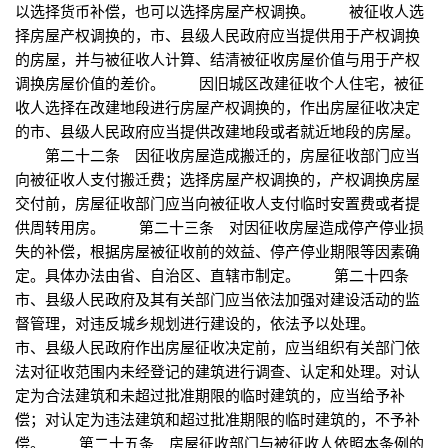
以选择货币补偿，也可以选择房屋产权调换。 被征收人选
择房屋产权调换的，市、县级人民政府应当提供用于产权调换
的房屋，并与被征收人计算、结清被征收房屋价值与用于产权
调换房屋价值的差价。 因旧城区改建征收个人住宅，被征
收人选择在改建地段进行房屋产权调换的，作出房屋征收决定
的市、县级人民政府应当提供改建地段或者就近地段的房屋。
第二十二条 因征收房屋造成搬迁的，房屋征收部门应当
向被征收人支付搬迁费；选择房屋产权调换的，产权调换房屋
交付前，房屋征收部门应当向被征收人支付临时安置费或者提
供周转用房。 第二十三条 对因征收房屋造成停产停业损
失的补偿，根据房屋被征收前的效益、停产停业期限等因素确
定。具体办法由省、自治区、直辖市制定。 第二十四条
市、县级人民政府及其有关部门应当依法加强对建设活动的监
督管理，对违反城乡规划进行建设的，依法予以处理。
市、县级人民政府作出房屋征收决定前，应当组织有关部门依
法对征收范围内未经登记的建筑进行调查、认定和处理。对认
定为合法建筑和未超过批准期限的临时建筑的，应当给予补
偿；对认定为违法建筑和超过批准期限的临时建筑的，不予补
偿。 第二十五条 房屋征收部门与被征收人依照本条例的