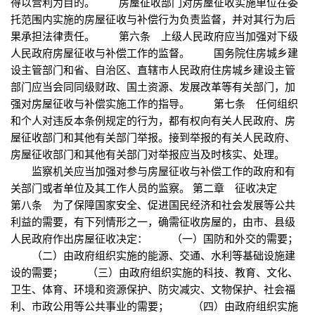
得以营利为目的。 房屋征收部门对房屋征收实施单位在委
托范围内实施的房屋征收与补偿行为负责监督，并对其行为后
果承担法律责任。 第六条 上级人民政府应当加强对下级
人民政府房屋征收与补偿工作的监督。 国务院住房城乡建
设主管部门和省、自治区、直辖市人民政府住房城乡建设主管
部门应当会同同级财政、国土资源、发展改革等有关部门，加
强对房屋征收与补偿实施工作的指导。 第七条 任何组织
和个人对违反本条例规定的行为，都有权向有关人民政府、房
屋征收部门和其他有关部门举报。接到举报的有关人民政府、
房屋征收部门和其他有关部门对举报应当及时核实、处理。
监察机关应当加强对参与房屋征收与补偿工作的政府和有
关部门或者单位及其工作人员的监察。 第二章 征收决定
第八条 为了保障国家安全、促进国民经济和社会发展等公共
利益的需要，有下列情形之一，确需征收房屋的，由市、县级
人民政府作出房屋征收决定： （一）国防和外交的需要；
（二）由政府组织实施的能源、交通、水利等基础设施建
设的需要； （三）由政府组织实施的科技、教育、文化、
卫生、体育、环境和资源保护、防灾减灾、文物保护、社会福
利、市政公用等公共事业的需要； （四）由政府组织实施