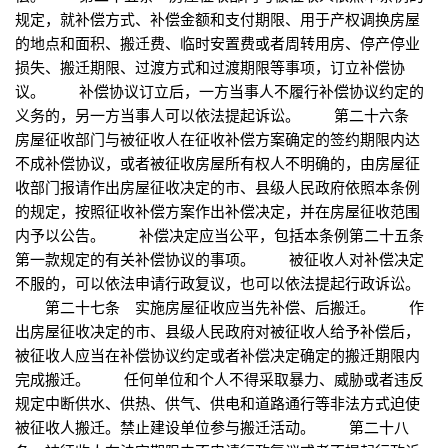
规定，就补偿方式、补偿金额和支付期限、用于产权调换房屋
的地点和面积、搬迁费、临时安置费或者周转用房、停产停业
损失、搬迁期限、过渡方式和过渡期限等事项，订立补偿协
议。 补偿协议订立后，一方当事人不履行补偿协议约定的
义务的，另一方当事人可以依法提起诉讼。 第二十六条
房屋征收部门与被征收人在征收补偿方案确定的签约期限内达
不成补偿协议，或者被征收房屋所有权人不明确的，由房屋征
收部门报请作出房屋征收决定的市、县级人民政府依照本条例
的规定，按照征收补偿方案作出补偿决定，并在房屋征收范围
内予以公告。 补偿决定应当公平，包括本条例第二十五条
第一款规定的有关补偿协议的事项。 被征收人对补偿决定
不服的，可以依法申请行政复议，也可以依法提起行政诉讼。
第二十七条 实施房屋征收应当先补偿、后搬迁。 作
出房屋征收决定的市、县级人民政府对被征收人给予补偿后，
被征收人应当在补偿协议约定或者补偿决定确定的搬迁期限内
完成搬迁。 任何单位和个人不得采取暴力、威胁或者违反
规定中断供水、供热、供气、供电和道路通行等非法方式迫使
被征收人搬迁。禁止建设单位参与搬迁活动。 第二十八