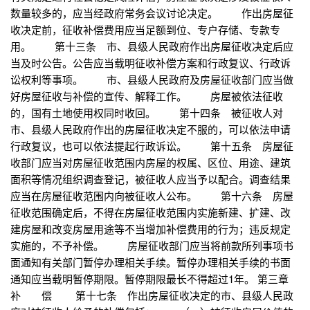
数量较多的，应当经政府常务会议讨论决定。 作出房屋征
收决定前，征收补偿费用应当足额到位、专户存储、专款专
用。 第十三条 市、县级人民政府作出房屋征收决定后应
当及时公告。公告应当载明征收补偿方案和行政复议、行政诉
讼权利等事项。 市、县级人民政府及房屋征收部门应当做
好房屋征收与补偿的宣传、解释工作。 房屋被依法征收
的，国有土地使用权同时收回。 第十四条 被征收人对
市、县级人民政府作出的房屋征收决定不服的，可以依法申请
行政复议，也可以依法提起行政诉讼。 第十五条 房屋征
收部门应当对房屋征收范围内房屋的权属、区位、用途、建筑
面积等情况组织调查登记，被征收人应当予以配合。调查结果
应当在房屋征收范围内向被征收人公布。 第十六条 房屋
征收范围确定后，不得在房屋征收范围内实施新建、扩建、改
建房屋和改变房屋用途等不当增加补偿费用的行为；违反规定
实施的，不予补偿。 房屋征收部门应当将前款所列事项书
面通知有关部门暂停办理相关手续。暂停办理相关手续的书面
通知应当载明暂停期限。暂停期限最长不得超过1年。 第三章
补 偿 第十七条 作出房屋征收决定的市、县级人民政