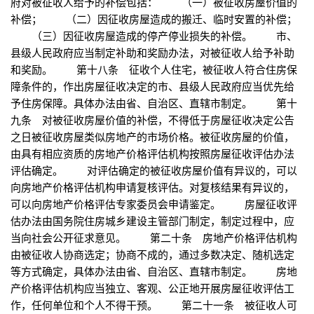
府对被征收人给予的补偿包括： （一）被征收房屋价值的
补偿； （二）因征收房屋造成的搬迁、临时安置的补偿；
（三）因征收房屋造成的停产停业损失的补偿。 市、
县级人民政府应当制定补助和奖励办法，对被征收人给予补助
和奖励。 第十八条 征收个人住宅，被征收人符合住房保
障条件的，作出房屋征收决定的市、县级人民政府应当优先给
予住房保障。具体办法由省、自治区、直辖市制定。 第十
九条 对被征收房屋价值的补偿，不得低于房屋征收决定公告
之日被征收房屋类似房地产的市场价格。被征收房屋的价值，
由具有相应资质的房地产价格评估机构按照房屋征收评估办法
评估确定。 对评估确定的被征收房屋价值有异议的，可以
向房地产价格评估机构申请复核评估。对复核结果有异议的，
可以向房地产价格评估专家委员会申请鉴定。 房屋征收评
估办法由国务院住房城乡建设主管部门制定，制定过程中，应
当向社会公开征求意见。 第二十条 房地产价格评估机构
由被征收人协商选定；协商不成的，通过多数决定、随机选定
等方式确定，具体办法由省、自治区、直辖市制定。 房地
产价格评估机构应当独立、客观、公正地开展房屋征收评估工
作，任何单位和个人不得干预。 第二十一条 被征收人可